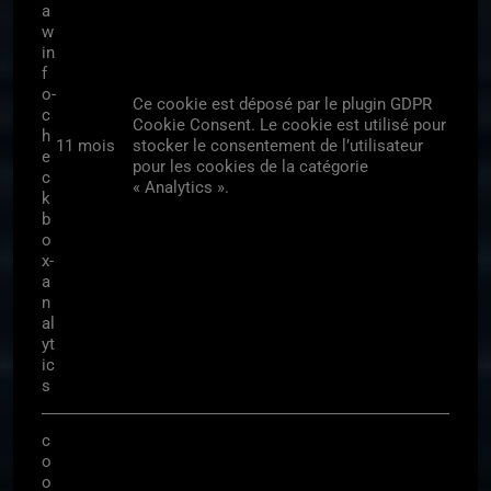
a
w
in
f
o-
Ce cookie est déposé par le plugin GDPR
c
Cookie Consent. Le cookie est utilisé pour
h
11 mois
stocker le consentement de l’utilisateur
e
pour les cookies de la catégorie
c
« Analytics ».
k
b
o
x-
a
n
al
yt
ic
s
c
o
o