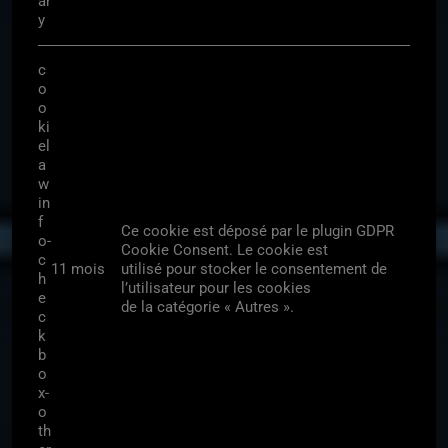
ar
y
c
o
o
ki
el
a
w
in
f
Ce cookie est déposé par le plugin GDPR
o-
Cookie Consent. Le cookie est
c
11 mois
utilisé pour stocker le consentement de
h
l’utilisateur pour les cookies
e
de la catégorie « Autres ».
c
k
b
o
x-
o
th