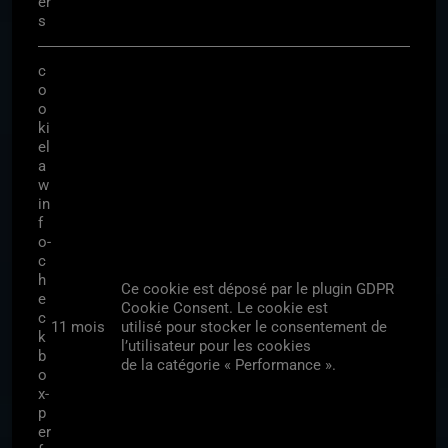
er
s
c
o
o
ki
el
a
w
in
f
o-
c
h
Ce cookie est déposé par le plugin GDPR
e
Cookie Consent. Le cookie est
c
11 mois
utilisé pour stocker le consentement de
k
l’utilisateur pour les cookies
b
de la catégorie « Performance ».
o
x-
p
er