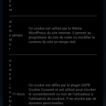
s
e
nt
el
e
Ce cookie est utilisé par le thème
m
WordPress du site Internet. Il permet au
e
jamais
propriétaire du site de créer ou modifier le
nt
contenu du site en temps réel.
o
r
vi
e
w
e
d
_
Ce cookie est défini par le plugin GDPR
c
Cookie Consent et est utilisé pour stocker
o
11 mois
le consentement ou non de l’utilisateur à
o
l’utilisation de cookies. Il ne stocke pas de
ki
données personnelles.
e