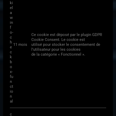
ki
el
a
w
in
f
o-
Ce cookie est déposé par le plugin GDPR
c
Cookie Consent. Le cookie est
h
11 mois
utilisé pour stocker le consentement de
e
l’utilisateur pour les cookies
c
de la catégorie « Fonctionnel ».
k
b
o
x-
fu
n
ct
io
n
al
c