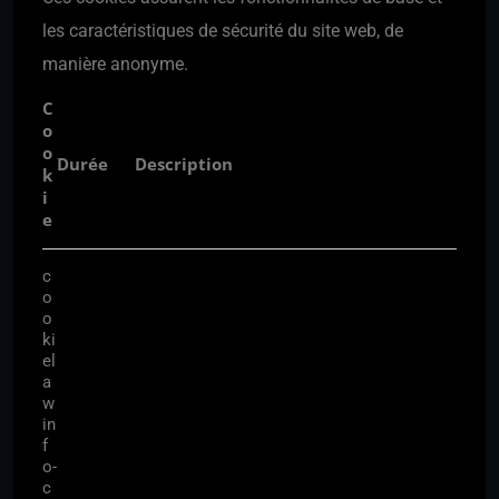
les caractéristiques de sécurité du site web, de
manière anonyme.
C
o
o
Durée
Description
k
i
e
c
o
o
ki
el
a
w
in
f
o-
c