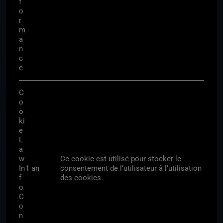
f
o
r
m
a
n
c
e
C
o
o
ki
e
L
a
w
Ce cookie est utilisé pour stocker le
In
1 an
consentement de l’utilisateur à l’utilisation
f
des cookies.
o
C
o
n