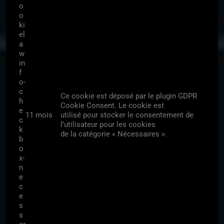
o
o
ki
el
a
w
in
f
o-
c
Ce cookie est déposé par le plugin GDPR
h
Cookie Consent. Le cookie est
e
11 mois
utilisé pour stocker le consentement de
c
l’utilisateur pour les cookies
k
de la catégorie « Nécessaires ».
b
o
x-
n
e
c
e
s
s