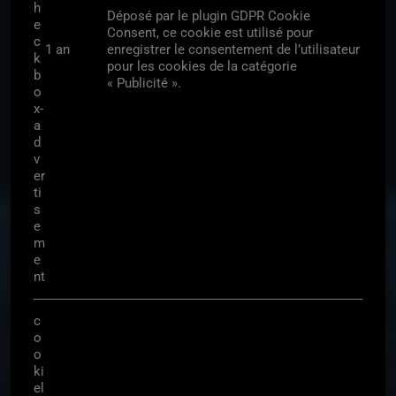
h
Déposé par le plugin GDPR Cookie
e
Consent, ce cookie est utilisé pour
c
1 an
enregistrer le consentement de l’utilisateur
k
pour les cookies de la catégorie
b
« Publicité ».
o
x-
a
d
v
er
ti
s
e
m
e
nt
c
o
o
ki
el