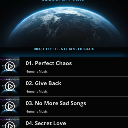
RIPPLE EFFECT - 5 TITRES - EXTRAITS
01. Perfect Chaos
play_circle_filled
Humans Music
02. Give Back
play_circle_filled
Humans Music
03. No More Sad Songs
play_circle_filled
Humans Music
04. Secret Love
play_circle_filled